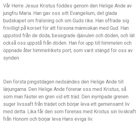
Vår Herre Jesus Kristus föddes genom den Helige Ande av
jungfru Maria. Han gav oss sitt Evangelium, det glada
budskapet om frälsning och om Guds rike. Han offrade sig
frivilligt på korset för att försona människan med Gud. Han
uppstod från de döda, besegrade djävulen och döden, och lät
också oss uppstå från döden. Han for upp till himmelen och
öppnade åter himmelrikets port, som varit stängd för oss av
synden.
Den första pingstdagen nedsändes den Helige Ande till
lärjungarna. Den Helige Ande förenar oss med Kristus, så
som man fäster en gren vid ett träd. Den inympade grenen
suger livssaft från trädet och börjar leva ett gemensamt liv
med detta. Lika får den som förenas med Kristus sin livskraft
från Honom och börjar leva Hans eviga liv.