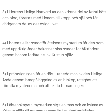
3) I Herrens Heliga Nattvard tar den kristne del av Kristi kött
och blod, förenas med Honom till kropp och själ och får
därigenom del av det eviga livet.
4) I botens eller syndaförlåtelsens mysterium får den som
med uppriktig ånger bekänner sina synder för biktfadern
genom honom förlåtelse, av Kristus själv.
5) I prästvigningen får en därtill utsedd man av den Helige
Ande genom handpåläggning av en biskop, rättighet att
förrätta mysterierna och att sköta församlingen.
6) I äktenskapets mysterium vigs en man och en kvinna av
Kristus själv till ett gemensamt liv i gudsefterföljelse.