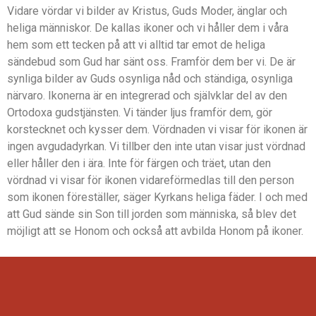
Vidare vördar vi bilder av Kristus, Guds Moder, änglar och
heliga människor. De kallas ikoner och vi håller dem i våra
hem som ett tecken på att vi alltid tar emot de heliga
sändebud som Gud har sänt oss. Framför dem ber vi. De är
synliga bilder av Guds osynliga nåd och ständiga, osynliga
närvaro. Ikonerna är en integrerad och självklar del av den
Ortodoxa gudstjänsten. Vi tänder ljus framför dem, gör
korstecknet och kysser dem. Vördnaden vi visar för ikonen är
ingen avgudadyrkan. Vi tillber den inte utan visar just vördnad
eller håller den i ära. Inte för färgen och träet, utan den
vördnad vi visar för ikonen vidareförmedlas till den person
som ikonen föreställer, säger Kyrkans heliga fäder. I och med
att Gud sände sin Son till jorden som människa, så blev det
möjligt att se Honom och också att avbilda Honom på ikoner.