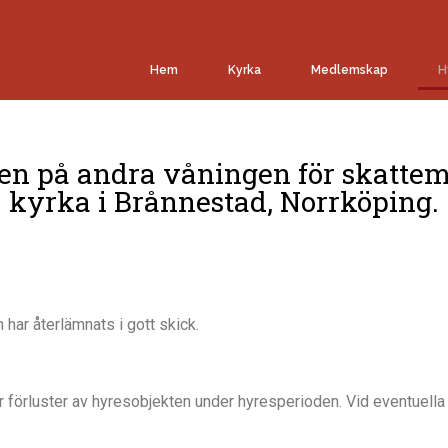
Hem
Kyrka
Medlemskap
H
kalen på andra våningen för skatte
kyrka i Brånnestad, Norrköping.
n har
å
terlä
mnats i gott skick.
er
förluster
av
hyresobjekt
en
under hyresperioden.
Vid e
ventuella