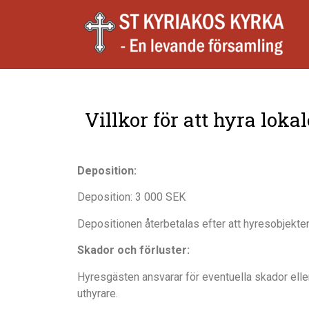
Villkor för att hyra lo
Deposition:
Deposition:
3 000
SEK
Depositionen
å
terbetalas efter att hyresobjekte
Skador och förluster:
Hyresgä
sten ansvarar f
ö
r eventuella skador ell
uthyrare.