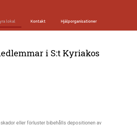
yra lokal
Kontakt
Hjälporganisationer
medlemmar i S:t Kyriakos
 skad
or eller förluster
bibehålls depositionen av