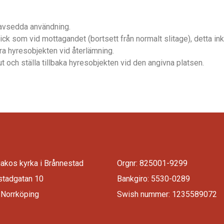
 avsedda anv
ä
ndning.
ck som vid mottagandet (
bortsett fr
å
n normalt slitage
)
,
detta ink
era hyresobjekten vid
å
terlämning.
ut och st
ä
lla tillbaka hyresobjekten vid den angivna platsen.
iakos kyrka i Brånnestad
Orgnr: 825001-9299
stadgatan 10
Bankgiro: 5530-0289
 Norrköping
Swish nummer: 1235589072