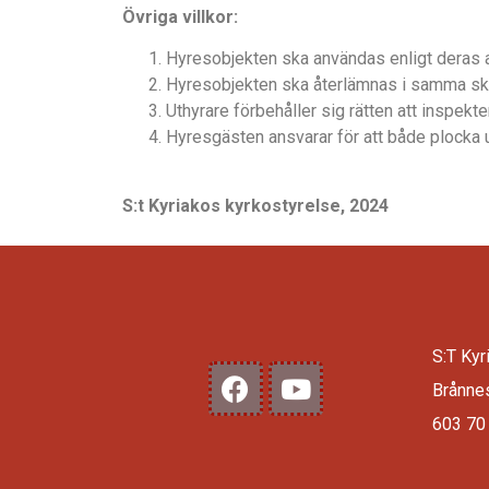
Övriga villkor:
Hyresobjekten ska anv
ä
ndas enligt deras
Hyresobjekten ska
å
terlä
mnas i samma ski
Uthyrare f
ö
rbeh
åller sig r
ä
tten att inspekt
Hyresgä
sten ansvarar f
ö
r att b
å
de plocka 
S:t Kyriakos kyrkostyrelse, 2024
S:T Kyr
Brånne
603 70