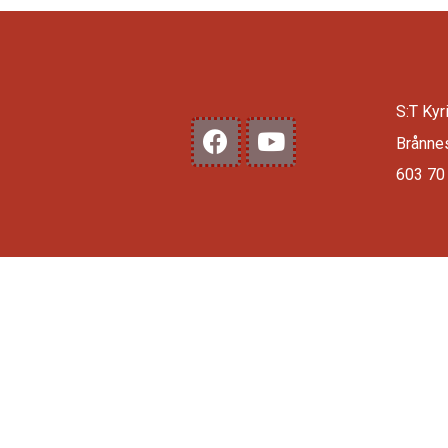
S:T Kyr
Brånne
603 70