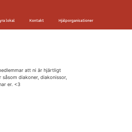
yra lokal
Kontakt
Hjälporganisationer
edlemmar att ni är hjärtligt
r såsom diakoner, diakonissor,
nar er. <3